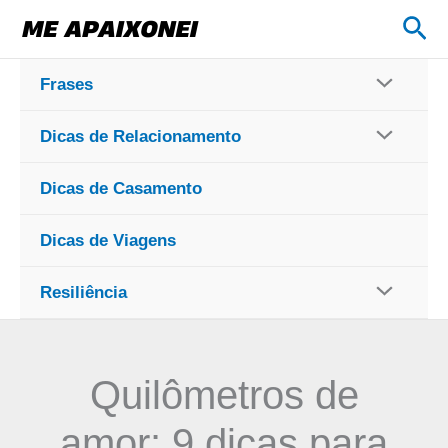
Ir
Pes
para
o
Frases
conteúdo
Dicas de Relacionamento
Dicas de Casamento
Dicas de Viagens
Resiliência
Quilômetros de
amor: 9 dicas para