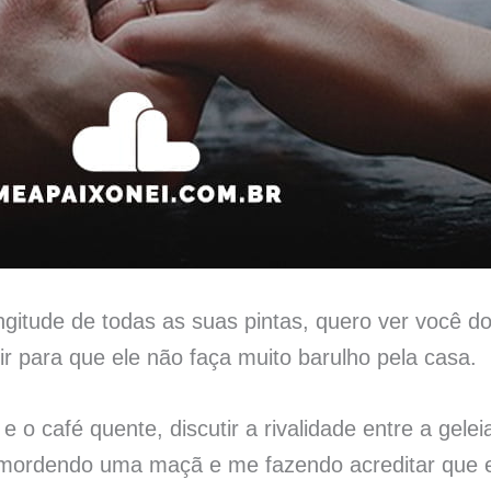
ngitude de todas as suas pintas, quero ver você do
r para que ele não faça muito barulho pela casa.
e o café quente, discutir a rivalidade entre a gel
mordendo uma maçã e me fazendo acreditar que e