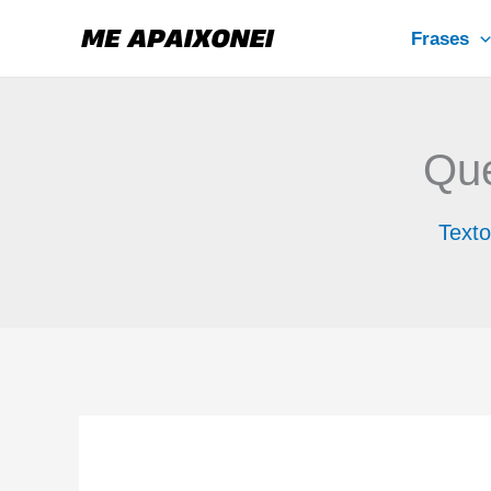
Ir
Frases
para
o
conteúdo
Que
Texto