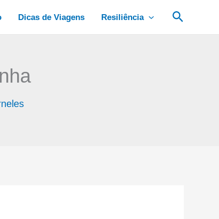
Pesquis
o
Dicas de Viagens
Resiliência
inha
rneles