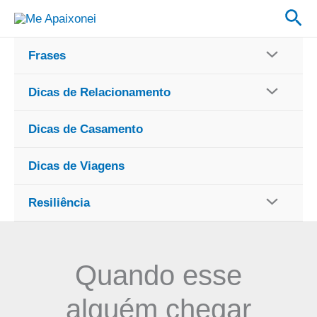
Ir
Pes
para
o
Frases
conteúdo
Dicas de Relacionamento
Dicas de Casamento
Dicas de Viagens
Resiliência
Quando esse
alguém chegar