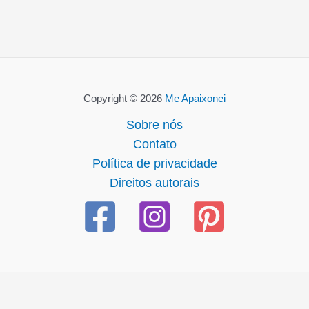
Copyright © 2026
Me Apaixonei
Sobre nós
Contato
Política de privacidade
Direitos autorais
üncel giriş
casibom giriş
casibom
casibom güncel giriş
cas