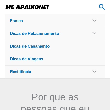
Ir
Pes
para
o
Frases
conteúdo
Dicas de Relacionamento
Dicas de Casamento
Dicas de Viagens
Resiliência
Por que as
pessoas que eu