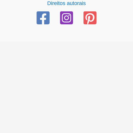
Direitos autorais
casibom güncel giriş
casibom giriş
casibom
casibom güncel