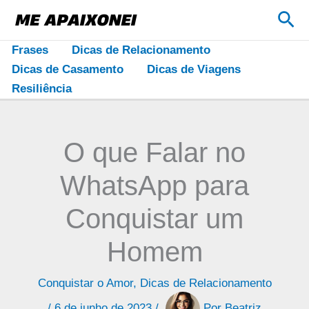
Ir
Pes
para
o
Frases
Dicas de Relacionamento
conteúdo
Dicas de Casamento
Dicas de Viagens
Resiliência
O que Falar no
WhatsApp para
Conquistar um
Homem
Conquistar o Amor
,
Dicas de Relacionamento
/
6 de junho de 2023
/
Por
Beatriz