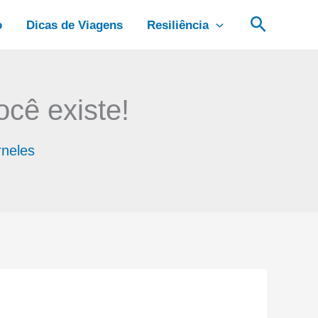
Pesquis
o
Dicas de Viagens
Resiliência
ocê existe!
rneles