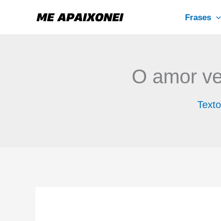
Ir
Frases
para
o
conteúdo
O amor ver
Texto