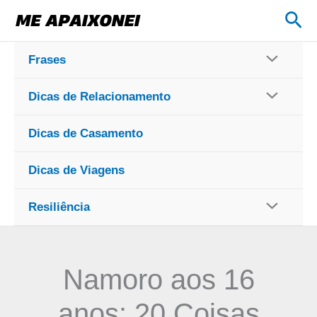
Ir
Pes
para
o
Frases
conteúdo
Dicas de Relacionamento
Dicas de Casamento
Dicas de Viagens
Resiliência
Namoro aos 16
anos: 20 Coisas