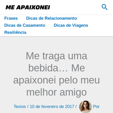
Ir
Pes
para
o
Frases
Dicas de Relacionamento
conteúdo
Dicas de Casamento
Dicas de Viagens
Resiliência
Me traga uma
bebida… Me
apaixonei pelo meu
melhor amigo
Textos
/
10 de fevereiro de 2017
/
Por