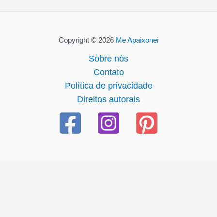
Copyright © 2026
Me Apaixonei
Sobre nós
Contato
Política de privacidade
Direitos autorais
abet güncel giriş
ultrabet giriş
ultrabet
betasus güncel giriş
b