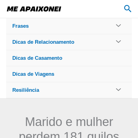
Ir
Pes
para
o
Frases
conteúdo
Dicas de Relacionamento
Dicas de Casamento
Dicas de Viagens
Resiliência
Marido e mulher
perdem 181 quilos