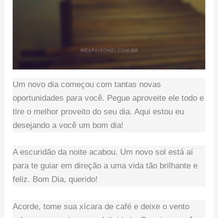
Um novo dia começou com tantas novas
oportunidades para você. Pegue aproveite ele todo e
tire o melhor proveito do seu dia. Aqui estou eu
desejando a você um bom dia!
A escuridão da noite acabou. Um novo sol está aí
para te guiar em direção a uma vida tão brilhante e
feliz. Bom Dia, querido!
Acorde, tome sua xícara de café e deixe o vento