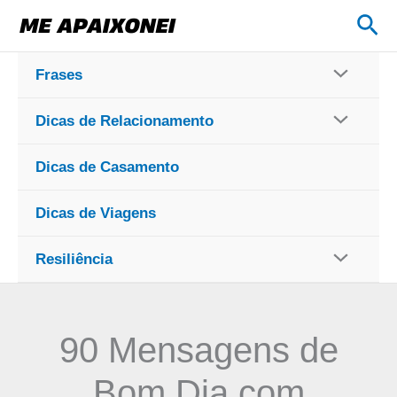
Ir
Pes
para
o
Frases
conteúdo
Dicas de Relacionamento
Dicas de Casamento
Dicas de Viagens
Resiliência
90 Mensagens de
Bom Dia com