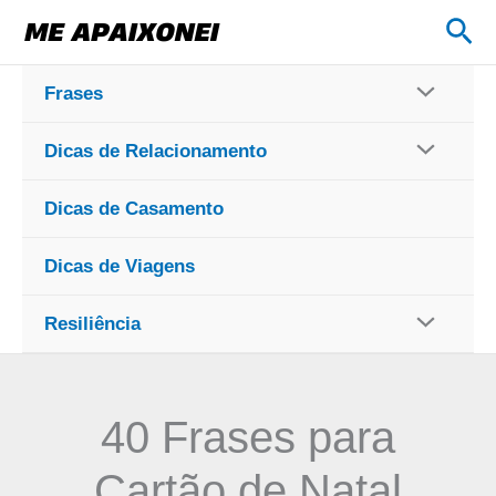
Ir
Pes
para
o
Frases
conteúdo
Dicas de Relacionamento
Dicas de Casamento
Dicas de Viagens
Resiliência
40 Frases para
Cartão de Natal