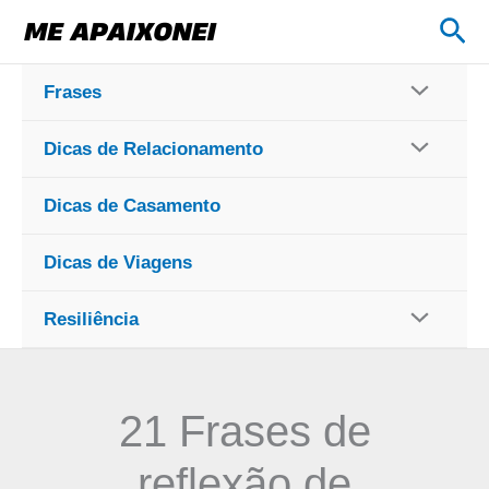
Ir
Pes
para
o
Frases
conteúdo
Dicas de Relacionamento
Dicas de Casamento
Dicas de Viagens
Resiliência
21 Frases de
reflexão de