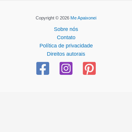
Copyright © 2026
Me Apaixonei
Sobre nós
Contato
Política de privacidade
Direitos autorais
l giriş
starzbet giriş
starzbet
starzbet güncel giriş
starzbet g