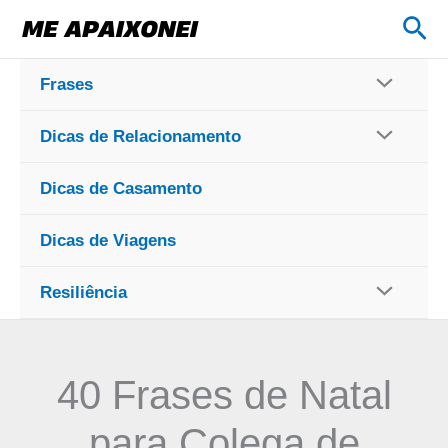
Ir
Pes
para
o
Frases
conteúdo
Dicas de Relacionamento
Dicas de Casamento
Dicas de Viagens
Resiliência
40 Frases de Natal
para Colega de