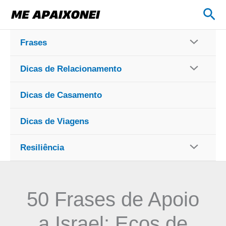
Ir
Pes
para
o
Frases
conteúdo
Dicas de Relacionamento
Dicas de Casamento
Dicas de Viagens
Resiliência
50 Frases de Apoio
a Israel: Ecos de