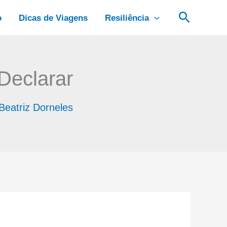
Pesquis
o
Dicas de Viagens
Resiliência
Declarar
Beatriz Dorneles