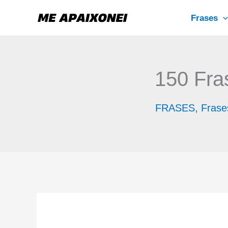
Ir
Frases
para
o
conteúdo
150 Fra
FRASES
,
Frase