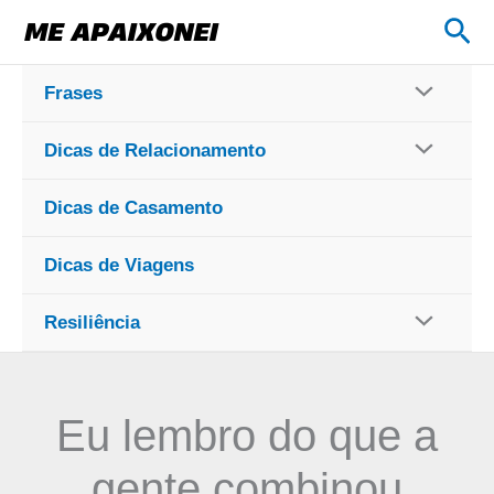
Ir
Pes
para
o
Frases
conteúdo
Dicas de Relacionamento
Dicas de Casamento
Dicas de Viagens
Resiliência
Eu lembro do que a
gente combinou