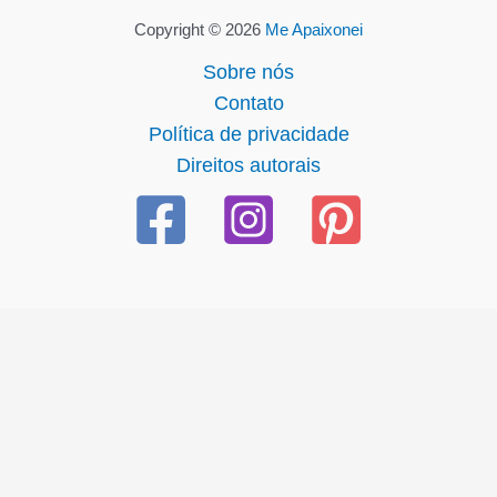
Copyright © 2026
Me Apaixonei
Sobre nós
Contato
Política de privacidade
Direitos autorais
l giriş
ultrabet giriş
ultrabet
ultrabet güncel giriş
ultrabet giri