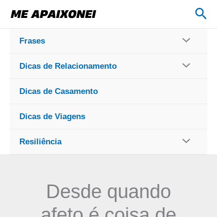
Ir
Pes
para
o
Frases
conteúdo
Dicas de Relacionamento
Dicas de Casamento
Dicas de Viagens
Resiliência
Desde quando
afeto é coisa de