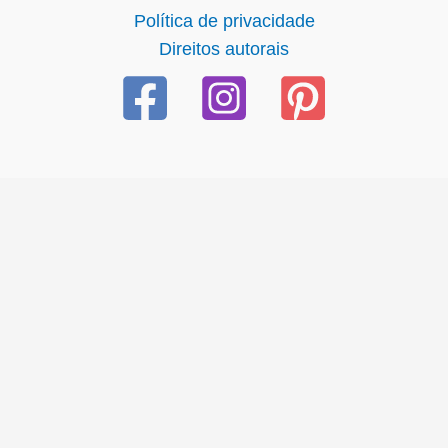
Política de privacidade
Direitos autorais
|
ücretsiz
bedava
hack
torrent
crack |
siteye git
buraya tıkla