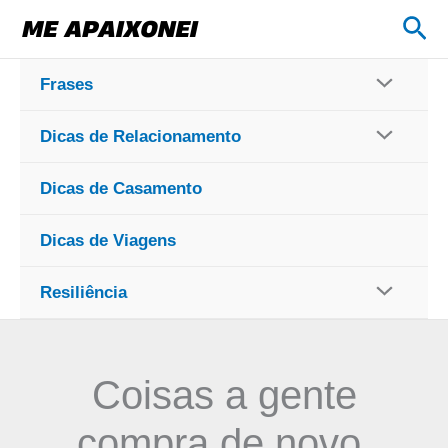
Ir
Pes
para
o
Frases
conteúdo
Dicas de Relacionamento
Dicas de Casamento
Dicas de Viagens
Resiliência
Coisas a gente
compra de novo,