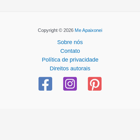
Copyright © 2026
Me Apaixonei
Sobre nós
Contato
Política de privacidade
Direitos autorais
om
casibom güncel giriş
casibom giriş
casibom
casibom günc