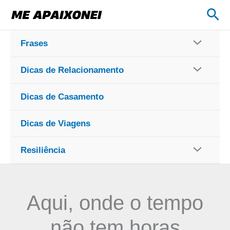
Ir
Pes
para
o
Frases
conteúdo
Dicas de Relacionamento
Dicas de Casamento
Dicas de Viagens
Resiliência
Aqui, onde o tempo
não tem horas