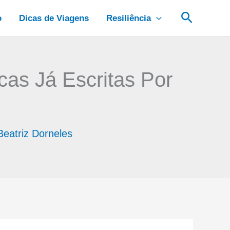
Pesquis
o
Dicas de Viagens
Resiliência
as Já Escritas Por
Beatriz Dorneles