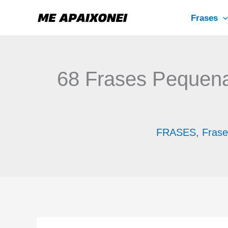
Ir
Frases
para
o
conteúdo
68 Frases Pequena
FRASES
,
Frase