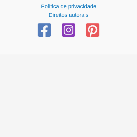
Política de privacidade
Direitos autorais
riş
starzbet
starzbet güncel giriş
starzbet giriş
starzbet
xslot