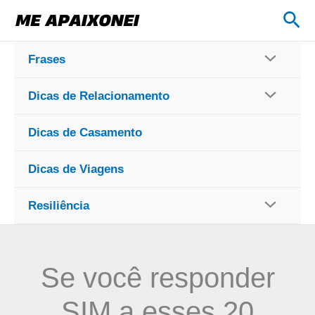
Ir
Pes
para
o
Frases
conteúdo
Dicas de Relacionamento
Dicas de Casamento
Dicas de Viagens
Resiliência
Se você responder
SIM a esses 20