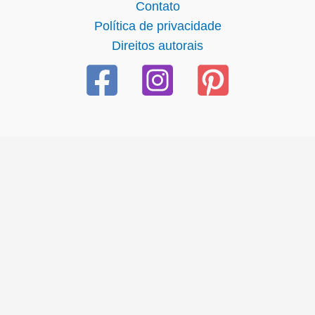
Contato
Política de privacidade
Direitos autorais
giriş
ultrabet giriş
ultrabet
ultrabet güncel giriş
ultrabet giriş