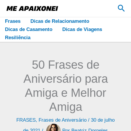
Ir
Pes
para
o
Frases
Dicas de Relacionamento
conteúdo
Dicas de Casamento
Dicas de Viagens
Resiliência
50 Frases de
Aniversário para
Amiga e Melhor
Amiga
FRASES
,
Frases de Aniversário
/
30 de julho
de 2021
/
Por
Beatriz Dorneles